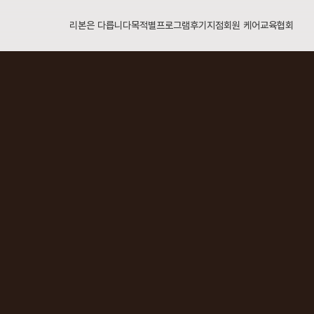
리본은 다릅니다
목적별
프로그램
후기
지점
회원 케어
교육협회